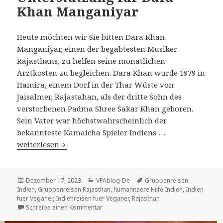
Khan Manganiyar
Heute möchten wir Sie bitten Dara Khan
Manganiyar, einen der begabtesten Musiker
Rajasthans, zu helfen seine monatlichen
Arztkosten zu begleichen. Dara Khan wurde 1979 in
Hamira, einem Dorf in der Thar Wüste von
Jaisalmer, Rajastahan, als der dritte Sohn des
verstorbenen Padma Shree Sakar Khan geboren.
Sein Vater war höchstwahrscheinlich der
bekannteste Kamaicha Spieler Indiens …
Unterstützung für Dara Khan Manganiyar
weiterlesen
Veröffentlicht
Kategorien
Tags
Dezember 17, 2023
VPAblog-De
Gruppenreisen
am
Indien
,
Gruppenreisen Rajasthan
,
humanitaere Hilfe Indien
,
Indien
fuer Veganer
,
Indienreisen fuer Veganer
,
Rajasthan
zu Unterstützung für Dara Khan Manganiy
Schreibe einen Kommentar