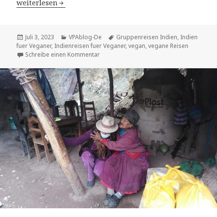
Mit meinem Mathelehrer in Indien
weiterlesen
Veröffentlicht
Kategorien
Tags
Juli 3, 2023
VPAblog-De
Gruppenreisen Indien
,
Indien
am
fuer Veganer
,
Indienreisen fuer Veganer
,
vegan
,
vegane Reisen
zu Mit meinem Mathelehrer in Indien
Schreibe einen Kommentar