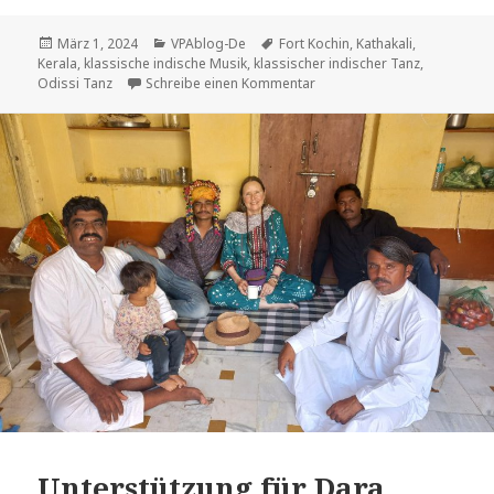
Veröffentlicht
Kategorien
Tags
März 1, 2024
VPAblog-De
Fort Kochin
,
Kathakali
,
am
Kerala
,
klassische indische Musik
,
klassischer indischer Tanz
,
zu Nochmals in Gottes eig
Odissi Tanz
Schreibe einen Kommentar
Unterstützung für Dara