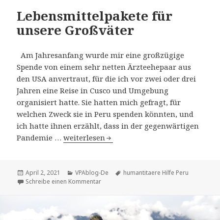
Lebensmittelpakete für
unsere Großväter
Am Jahresanfang wurde mir eine großzügige
Spende von einem sehr netten Ärzteehepaar aus
den USA anvertraut, für die ich vor zwei oder drei
Jahren eine Reise in Cusco und Umgebung
organisiert hatte. Sie hatten mich gefragt, für
welchen Zweck sie in Peru spenden könnten, und
ich hatte ihnen erzählt, dass in der gegenwärtigen
Lebensmittelpakete für unsere Großväter
Pandemie …
weiterlesen
Veröffentlicht
Kategorien
Tags
April 2, 2021
VPAblog-De
humantitaere Hilfe Peru
am
zu Lebensmittelpakete für unsere Großvät
Schreibe einen Kommentar