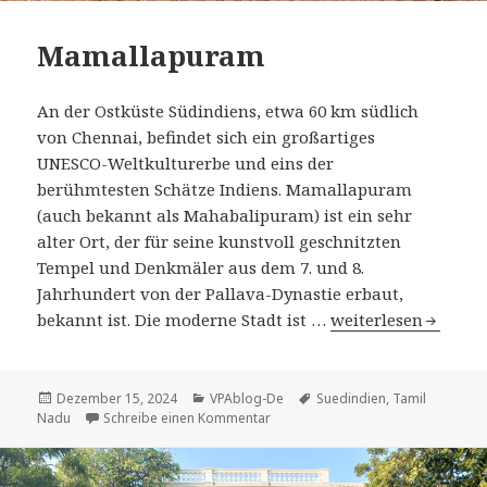
Mamallapuram
An der Ostküste Südindiens, etwa 60 km südlich
von Chennai, befindet sich ein großartiges
UNESCO-Weltkulturerbe und eins der
berühmtesten Schätze Indiens. Mamallapuram
(auch bekannt als Mahabalipuram) ist ein sehr
alter Ort, der für seine kunstvoll geschnitzten
Tempel und Denkmäler aus dem 7. und 8.
Jahrhundert von der Pallava-Dynastie erbaut,
Mamallapuram
bekannt ist. Die moderne Stadt ist …
weiterlesen
Veröffentlicht
Kategorien
Tags
Dezember 15, 2024
VPAblog-De
Suedindien
,
Tamil
am
zu Mamallapuram
Nadu
Schreibe einen Kommentar