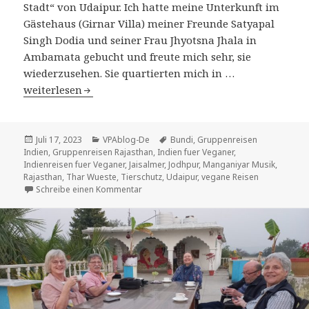
Stadt“ von Udaipur. Ich hatte meine Unterkunft im
Gästehaus (Girnar Villa) meiner Freunde Satyapal
Singh Dodia und seiner Frau Jhyotsna Jhala in
Ambamata gebucht und freute mich sehr, sie
wiederzusehen. Sie quartierten mich in …
Zurück in Rajasthan
weiterlesen
Veröffentlicht
Kategorien
Tags
Juli 17, 2023
VPAblog-De
Bundi
,
Gruppenreisen
am
Indien
,
Gruppenreisen Rajasthan
,
Indien fuer Veganer
,
Indienreisen fuer Veganer
,
Jaisalmer
,
Jodhpur
,
Manganiyar Musik
,
Rajasthan
,
Thar Wueste
,
Tierschutz
,
Udaipur
,
vegane Reisen
zu Zurück in Rajasthan
Schreibe einen Kommentar