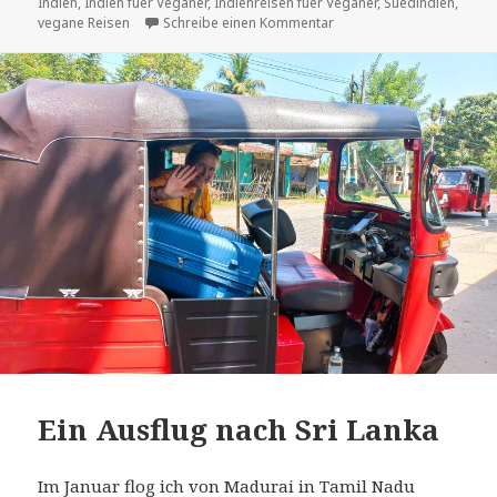
am
Indien
,
Indien fuer Veganer
,
Indienreisen fuer Veganer
,
Suedindien
,
zu Besuch bei SCAD in Ta
vegane Reisen
Schreibe einen Kommentar
Ein Ausflug nach Sri Lanka
Im Januar flog ich von Madurai in Tamil Nadu