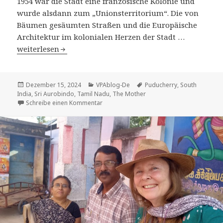
1954 war die Stadt eine französische Kolonie und
wurde alsdann zum „Unionsterritorium“. Die von
Bäumen gesäumten Straßen und die Europäische
Architektur im kolonialen Herzen der Stadt …
Puducherry
weiterlesen
Veröffentlicht
Kategorien
Tags
Dezember 15, 2024
VPAblog-De
Puducherry
,
South
am
India
,
Sri Aurobindo
,
Tamil Nadu
,
The Mother
zu Puducherry
Schreibe einen Kommentar