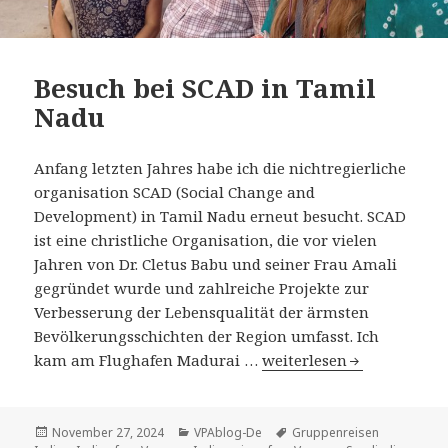
Besuch bei SCAD in Tamil
Nadu
Anfang letzten Jahres habe ich die nichtregierliche
organisation SCAD (Social Change and
Development) in Tamil Nadu erneut besucht. SCAD
ist eine christliche Organisation, die vor vielen
Jahren von Dr. Cletus Babu und seiner Frau Amali
gegründet wurde und zahlreiche Projekte zur
Verbesserung der Lebensqualität der ärmsten
Bevölkerungsschichten der Region umfasst. Ich
Besuch bei SCAD in Tami
kam am Flughafen Madurai …
weiterlesen
Veröffentlicht
Kategorien
Tags
November 27, 2024
VPAblog-De
Gruppenreisen