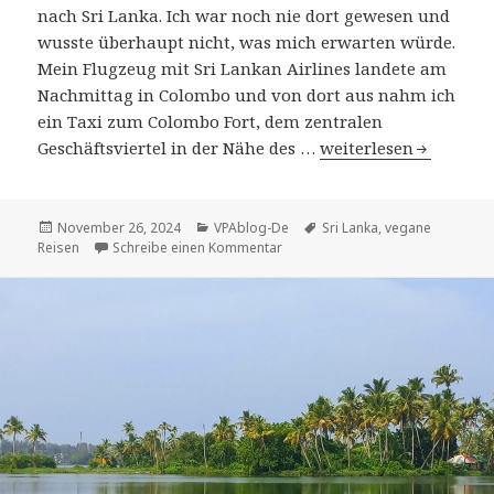
nach Sri Lanka. Ich war noch nie dort gewesen und
wusste überhaupt nicht, was mich erwarten würde.
Mein Flugzeug mit Sri Lankan Airlines landete am
Nachmittag in Colombo und von dort aus nahm ich
ein Taxi zum Colombo Fort, dem zentralen
Ein Ausflug nach Sri
Geschäftsviertel in der Nähe des …
weiterlesen
Veröffentlicht
Kategorien
Tags
November 26, 2024
VPAblog-De
Sri Lanka
,
vegane
am
zu Ein Ausflug nach Sri Lanka
Reisen
Schreibe einen Kommentar